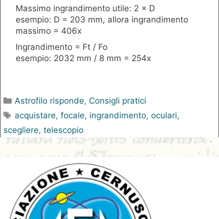
Massimo ingrandimento utile: 2 × D
esempio: D = 203 mm, allora ingrandimento
massimo = 406x
Ingrandimento = Ft / Fo
esempio: 2032 mm / 8 mm = 254x
Categorie
Astrofilo risponde
,
Consigli pratici
Tag
acquistare
,
focale
,
ingrandimento
,
oculari
,
scegliere
,
telescopio