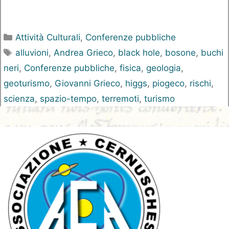
Categorie
Attività Culturali
,
Conferenze pubbliche
Tag
alluvioni
,
Andrea Grieco
,
black hole
,
bosone
,
buchi
neri
,
Conferenze pubbliche
,
fisica
,
geologia
,
geoturismo
,
Giovanni Grieco
,
higgs
,
piogeco
,
rischi
,
scienza
,
spazio-tempo
,
terremoti
,
turismo