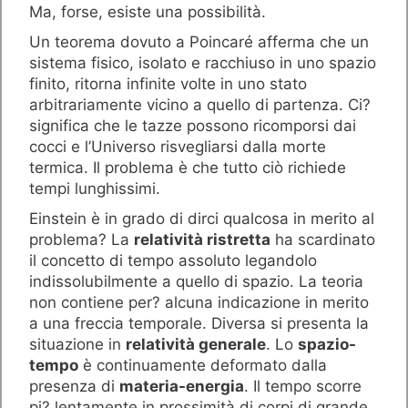
Ma, forse, esiste una possibilità.
Un teorema dovuto a Poincaré afferma che un
sistema fisico, isolato e racchiuso in uno spazio
finito, ritorna infinite volte in uno stato
arbitrariamente vicino a quello di partenza. Ci?
significa che le tazze possono ricomporsi dai
cocci e l’Universo risvegliarsi dalla morte
termica. Il problema è che tutto ciò richiede
tempi lunghissimi.
Einstein è in grado di dirci qualcosa in merito al
problema? La
relatività ristretta
ha scardinato
il concetto di tempo assoluto legandolo
indissolubilmente a quello di spazio. La teoria
non contiene per? alcuna indicazione in merito
a una freccia temporale. Diversa si presenta la
situazione in
relatività generale
. Lo
spazio-
tempo
è continuamente deformato dalla
presenza di
materia-energia
. Il tempo scorre
pi? lentamente in prossimità di corpi di grande