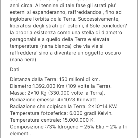
anni circa. Al tennine di tale fase gli strati piu’
esterni si espanderanno, raffreddandosi, fino ad
inglobare l’orbita della Terra. Successivamente,
liberatosi degli strati pi˘ estemi, il Sole concluder?
la propria esistenza come una stella di diametro
paragonabile a quello della Terra e elevata
temperatura (nana bianca) che via via si
raffreddera’ sino a diventare un oggetto oscuro
(nana nera).
Dati
Distanza dalla Terra: 150 milioni di km.
Diametro:1.392.000 Km (109 volte la Terra).
Massa: 2×10 Kg (330.000 volte la Terra).
Radiazione emessa: 4×1023 Kilowatt.
Radiazione che colpisce la Terra: 2×10^14 KW.
Temperatura fotosferica: 6.000 gradi Kelvin.
Temperatura centrale: 15.000.000 K.
Composizione :73% Idrogeno – 25% Elio – 2% altri
elementi.