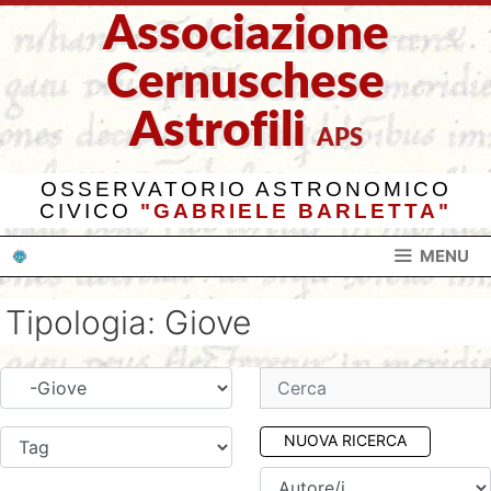
Vai
Associazione
al
contenuto
Cernuschese
Astrofili
APS
OSSERVATORIO ASTRONOMICO
CIVICO
"GABRIELE BARLETTA"
MENU
Tipologia:
Giove
NUOVA RICERCA