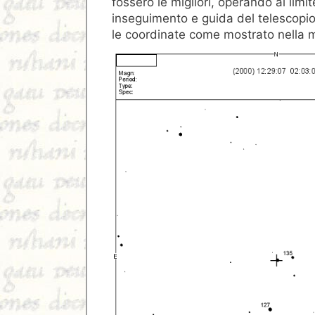
fossero le migliori, operando al limite
inseguimento e guida del telescop
le coordinate come mostrato nella 