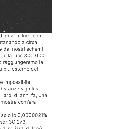
di di anni luce con
ontanando a circa
e dai nostri schemi
à della luce 300.000
o raggiungeremo la
i più esterne del
 è impossibile.
distanze significa
iardi di anni fa, una
i mostra com’era
è solo lo 0,0000021%
asar 3C 273,
di miliardi di km/s