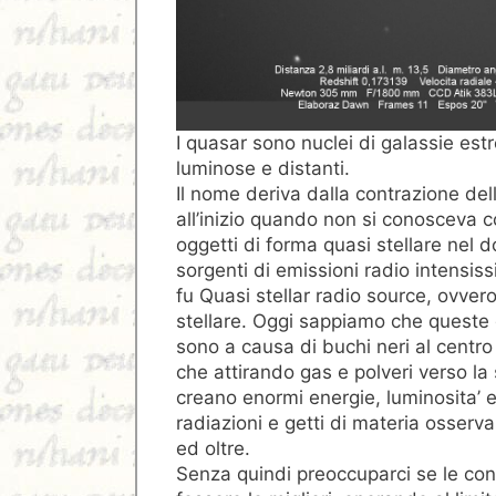
I quasar sono nuclei di galassie es
luminose e distanti.
Il nome deriva dalla contrazione del
all’inizio quando non si conosceva 
oggetti di forma quasi stellare nel d
sorgenti di emissioni radio intensiss
fu Quasi stellar radio source, ovver
stellare. Oggi sappiamo che queste g
sono a causa di buchi neri al centr
che attirando gas e polveri verso la 
creano enormi energie, luminosita’ e
radiazioni e getti di materia osservab
ed oltre.
Senza quindi preoccuparci se le cond