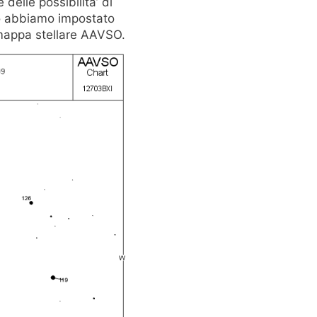
 delle possibilita’ di
io abbiamo impostato
mappa stellare AAVSO.