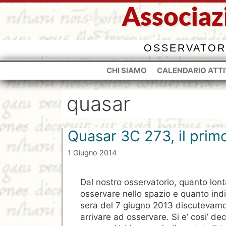
Vai
Associaz
al
contenuto
OSSERVATOR
CHI SIAMO
CALENDARIO ATTI
quasar
Quasar 3C 273, il prim
1 Giugno 2014
Dal nostro osservatorio, quanto lo
osservare nello spazio e quanto ind
sera del 7 giugno 2013 discutevamo
arrivare ad osservare. Si e’ cosi’ de