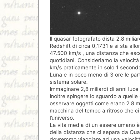
Il quasar fotografato dista 2,8 miliar
Redshift di circa 0,1731 e si sta all
47.500 km/s , una distanza che esc
quotidiani. Consideriamo la velocit
km/s praticamente in solo 1 second
Luna e in poco meno di 3 ore le part
sistema solare.
Immaginare 2,8 miliardi di anni luce
Inoltre spingere lo sguardo a quelle 
osservare oggetti come erano 2,8 mil
macchina del tempo a ritroso che c
l’universo.
La vita media di un essere umano 
della distanza che ci separa da Qu
dovremmo viaggiare ad una velocità 