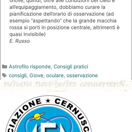
Giove, quindi, oltre alle condizioni del cielo e
all’equipaggiamento, dobbiamo curare la
pianificazione dell’orario di osservazione (ad
esempio “aspettando” che la grande macchia
rossa si porti in posizione centrale, altrimenti è
quasi invisibile)
E. Russo
Categorie
Astrofilo risponde
,
Consigli pratici
Tag
consigli
,
Giove
,
oculare
,
osservazione