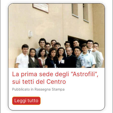
astrofisica
in
compagnia
di
Stefano
Sandrelli
(INAF)
La prima sede degli “Astrofili”,
sui tetti del Centro
Pubblicato in
Rassegna Stampa
La
Leggi tutto
prima
sede