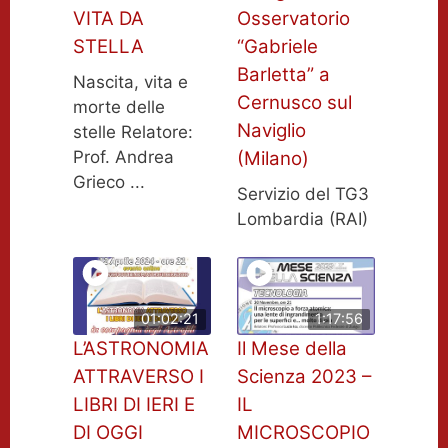
VITA DA
Osservatorio
STELLA
“Gabriele
Barletta” a
Nascita, vita e
Cernusco sul
morte delle
Naviglio
stelle Relatore:
Prof. Andrea
(Milano)
Grieco ...
Servizio del TG3
Lombardia (RAI)
01:02:21
1:17:56
L’ASTRONOMIA
Il Mese della
ATTRAVERSO I
Scienza 2023 –
LIBRI DI IERI E
IL
DI OGGI
MICROSCOPIO