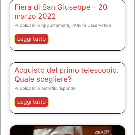
maggio
Fiera di San Giuseppe – 20
2022
marzo 2022
Pubblicato in
Appuntamenti
,
Attività Osservative
Fiera
Leggi tutto
di
San
Giuseppe
–
Acquisto del primo telescopio.
20
Quale scegliere?
marzo
Pubblicato in
Astrofilo risponde
2022
Acquisto
Leggi tutto
del
primo
telescopio.
Quale