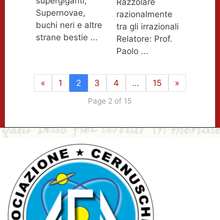
supergiganti,
Razzolare
Supernovae,
razionalmente
buchi neri e altre
tra gli irrazionali
strane bestie ...
Relatore: Prof.
Paolo ...
«
1
2
3
4
…
15
»
Page 2 of 15