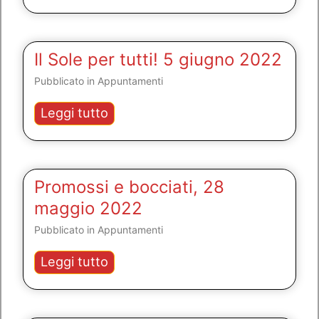
le
stelle
/
Click-
Il Sole per tutti! 5 giugno 2022
Art
Pubblicato in
Appuntamenti
Gorgonzola
Il
Leggi tutto
Sole
per
tutti!
5
Promossi e bocciati, 28
giugno
maggio 2022
2022
Pubblicato in
Appuntamenti
Promossi
Leggi tutto
e
bocciati,
28