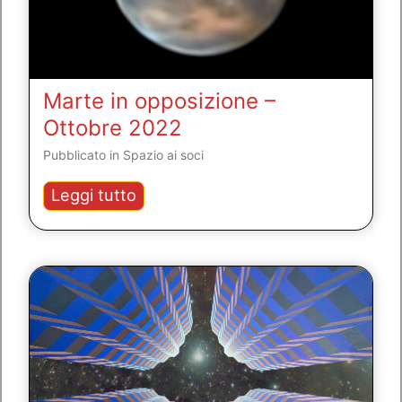
Marte in opposizione –
Ottobre 2022
Pubblicato in
Spazio ai soci
Marte
Leggi tutto
in
opposizione
–
Ottobre
2022