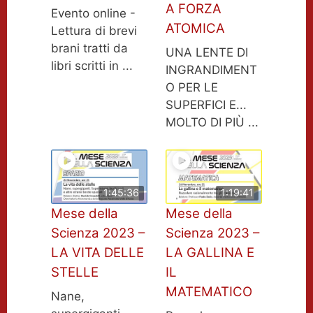
A FORZA
Evento online -
ATOMICA
Lettura di brevi
brani tratti da
UNA LENTE DI
libri scritti in ...
INGRANDIMENT
O PER LE
SUPERFICI E...
MOLTO DI PIÙ ...
1:45:36
1:19:41
Mese della
Mese della
Scienza 2023 –
Scienza 2023 –
LA VITA DELLE
LA GALLINA E
STELLE
IL
MATEMATICO
Nane,