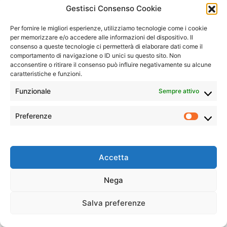
Gestisci Consenso Cookie
Per fornire le migliori esperienze, utilizziamo tecnologie come i cookie
per memorizzare e/o accedere alle informazioni del dispositivo. Il
consenso a queste tecnologie ci permetterà di elaborare dati come il
comportamento di navigazione o ID unici su questo sito. Non
GIOVE Dettagli della superficie (1) e della rotazione
acconsentire o ritirare il consenso può influire negativamente su alcune
del pianeta (2)
Foto 1: Camera NeptuneCII
caratteristiche e funzioni.
Vixen VMC260L Ser 12x3 da 80s 12Ser 80s
Pioltello
Vedi Altro
Funzionale
Sempre attivo
Preferenze
Prefer
Visualizza su Facebook
Condividere
Accetta
Nega
Salva preferenze