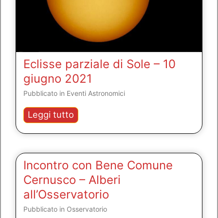
Eclisse parziale di Sole – 10
giugno 2021
Pubblicato in
Eventi Astronomici
Eclisse
Leggi tutto
parziale
di
Sole
–
Incontro con Bene Comune
10
Cernusco – Alberi
giugno
all’Osservatorio
2021
Pubblicato in
Osservatorio