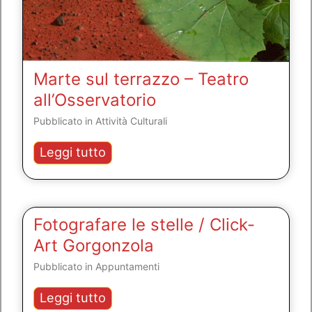
Marte sul terrazzo – Teatro
all’Osservatorio
Pubblicato in
Attività Culturali
Marte
Leggi tutto
sul
terrazzo
–
Teatro
Fotografare le stelle / Click-
all’Osservatorio
Art Gorgonzola
Pubblicato in
Appuntamenti
Fotografare
Leggi tutto