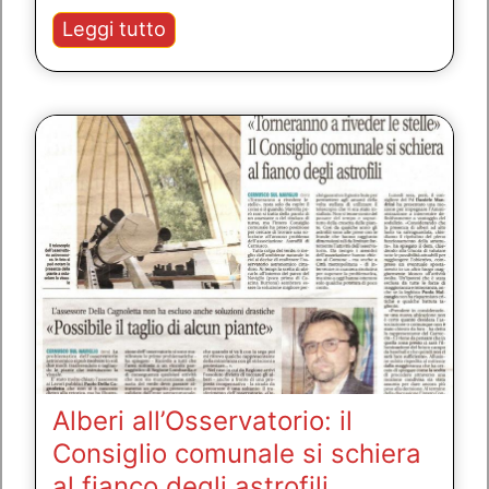
Incontro
Leggi tutto
con
Bene
Comune
Cernusco
–
Alberi
all’Osservatorio
Alberi all’Osservatorio: il
Consiglio comunale si schiera
al fianco degli astrofili