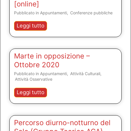
[online]
Pubblicato in
Appuntamenti
,
Conferenze pubbliche
Il
Leggi tutto
Mese
della
Scienza
2020
Marte in opposizione –
[online]
Ottobre 2020
Pubblicato in
Appuntamenti
,
Attività Culturali
,
Attività Osservative
Marte
Leggi tutto
in
opposizione
–
Ottobre
Percorso diurno-notturno del
2020