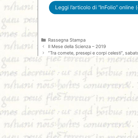
Leggi l’articolo di “InFolio” onlin
Categorie
Rassegna Stampa
Il Mese della Scienza – 2019
“Tra comete, presepi e corpi celesti”, saba