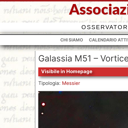
Vai
Associaz
al
contenuto
OSSERVATOR
CHI SIAMO
CALENDARIO ATTI
Galassia M51 – Vortic
Visibile in Homepage
Tipologia:
Messier